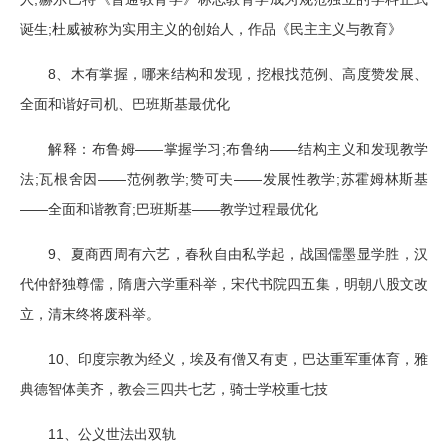
;
诞生
杜威被称为实用主义的创始人，作品《民主主义与教育》
8
、木有掌握，哪来结构和发现，挖根找范例、高度赞发展、
全面和谐好司机、巴班斯基最优化
——
;
——
解释：布鲁姆
掌握学习
布鲁纳
结构主义和发现教学
;
——
;
——
;
法
瓦根舍因
范例教学
赞可夫
发展性教学
苏霍姆林斯基
——
;
——
全面和谐教育
巴班斯基
教学过程最优化
9
、夏商西周有六艺，春秋自由私学起，战国儒墨显学胜，汉
代仲舒独尊儒，隋唐六学重科举，宋代书院四五集，明朝八股文改
立，清末终将废科举。
10
、印度宗教为经义，埃及有僧又有吏，巴达重军重体育，雅
典德智体美齐，教会三四共七艺，骑士学校重七技
11
、公义世法出双轨