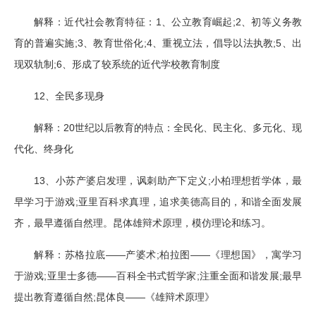
1
;2
解释：近代社会教育特征：
、公立教育崛起
、初等义务教
;3
;4
;5
育的普遍实施
、教育世俗化
、重视立法，倡导以法执教
、出
;6
现双轨制
、形成了较系统的近代学校教育制度
12
、全民多现身
20
解释：
世纪以后教育的特点：全民化、民主化、多元化、现
代化、终身化
13
;
、小苏产婆启发理，讽刺助产下定义
小柏理想哲学体，最
;
早学习于游戏
亚里百科求真理，追求美德高目的，和谐全面发展
齐，最早遵循自然理。昆体雄辩术原理，模仿理论和练习。
——
;
——
解释：苏格拉底
产婆术
柏拉图
《理想国》，寓学习
;
——
;
;
于游戏
亚里士多德
百科全书式哲学家
注重全面和谐发展
最早
;
——
提出教育遵循自然
昆体良
《雄辩术原理》