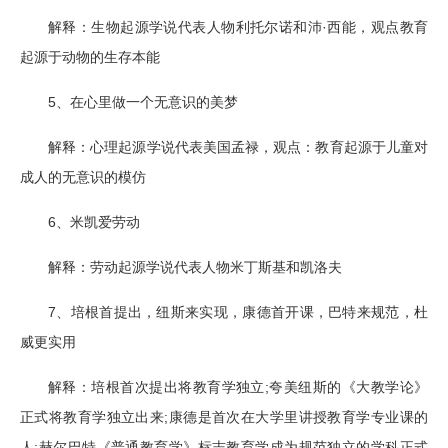
·
解释：生物起源学说代表人物利托尔诺和沛
西能，观点教育
起源于动物的生存本能
5
、在心里做一个无意识的美梦
解释：心理起源学说代表美国孟禄，观点：教育起源于儿童对
成人的无意识的模仿
6
、米凯爱劳动
解释：劳动起源学说代表人物米丁斯基和凯洛夫
7
、培根首提出，纽斯来实现，康德首开课，巴特来规范，杜
威更实用
;
解释：培根首次提出将教育学独立
夸美纽斯的《大教学论》
;
正式将教育学独立出来
康德是首次在大学里讲授教育学专业课的
;
人
赫尔巴特《普通教育学》标志教育学成为规范独立的学科正式