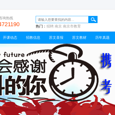
咨询热线
4721190
热门：
招聘
南京
南京市教育
开课动态
招教信息
苏文喜报
苏文教材
历年真题