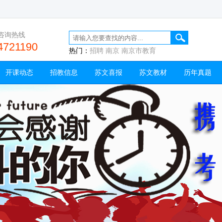
咨询热线
4721190
热门：
招聘
南京
南京市教育
开课动态
招教信息
苏文喜报
苏文教材
历年真题