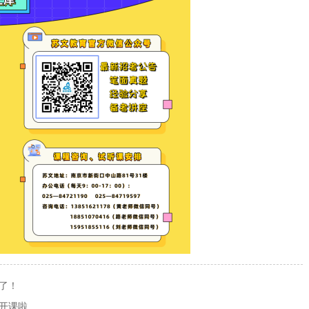
课了！
班开课啦