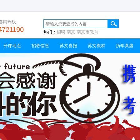
咨询热线
4721190
热门：
招聘
南京
南京市教育
开课动态
招教信息
苏文喜报
苏文教材
历年真题