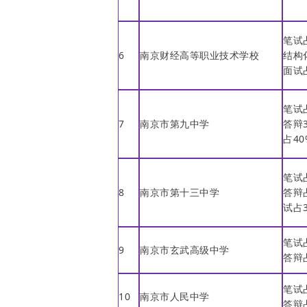
笔试
6
南京财经高等职业技术学校
结构
面试
笔试
7
南京市第九中学
答辩
占4
笔试
8
南京市第十三中学
答辩
试占
笔试
9
南京市玄武高级中学
答辩
笔试
10
南京市人民中学
答辩