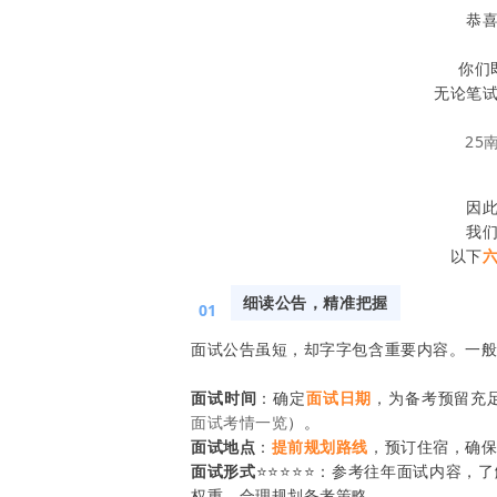
恭
你们
无论笔
25
因
我
以下
细读公告，精准把握
01
面试公告虽短，却字字包含重要内容。一
面试时间
：确定
面试日期
，为备考预留充
面试考情一览
）。
面试地点
：
提前规划路线
，预订住宿，确
面试形式
⭐️⭐️⭐️⭐️⭐️：参考往年面试内容，
权重，合理规划备考策略。