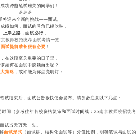
喜成功跨越笔试难关的同学们！
🎉🎉🎉
即将迎来全新的挑战——面试。
试成绩如何，面试的号角已经吹响，
上岸之路，面试必行
，
南京教师校招统考面试考情一览
面试提前准备很有必要
！
此，在这段至关重要的日子里，
们该如何在面试中脱颖而出呢？
六大策略
，或许能为你点亮明灯：
般笔试结束后，面试公告很快便会发布。请务必注意以下几点：
足时间（参考往年各校资格复审和面试时间线：
25南京教师校招统考
保面试当天万无一失。
了解
面试形式
（如试讲、结构化面试等）分值比例，明确笔试与面试的